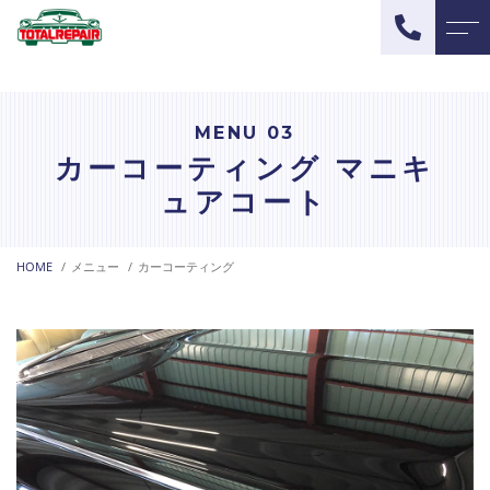
トップページ
スタッフ
MENU 03
当社について
よくある質問
カーコーティング マニキ
ュアコート
メニュー
アクセス
自動車の内装修理
ブログ
HOME
メニュー
カーコーティング
生活用品の補修
お知らせ
カーコーティング
ご予約・お問い合わせ
080-3230-0092